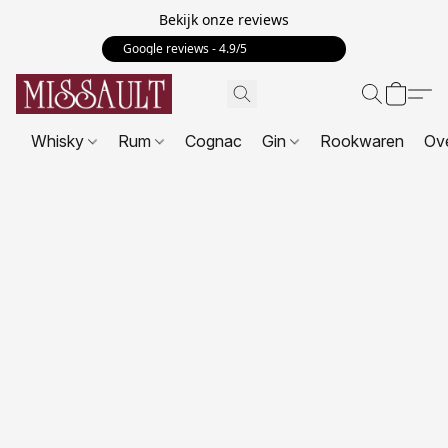
Bekijk onze reviews
Google reviews - 4.9/5 ⭐⭐⭐⭐⭐
Whisky
Rum
Cognac
Gin
Rookwaren
Ov